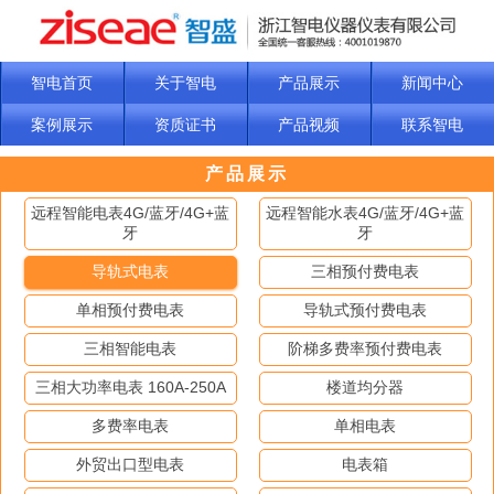
智电首页
关于智电
产品展示
新闻中心
案例展示
资质证书
产品视频
联系智电
产品展示
远程智能电表4G/蓝牙/4G+蓝
远程智能水表4G/蓝牙/4G+蓝
牙
牙
导轨式电表
三相预付费电表
单相预付费电表
导轨式预付费电表
三相智能电表
阶梯多费率预付费电表
三相大功率电表 160A-250A
楼道均分器
多费率电表
单相电表
外贸出口型电表
电表箱