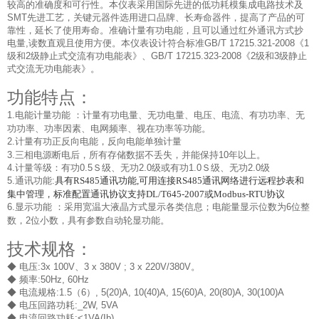
较高的准确度和可行性。本仪表采用国际先进的低功耗模集成电路技术及
SMT先进工艺，关键元器件选用进口品牌、长寿命器件，提高了产品的可
靠性，延长了使用寿命。准确计量有功电能，且可以通过红外通讯方式抄
电量,读数直观且使用方便。本仪表设计符合标准GB/T 17215.321-2008《1
级和2级静止式交流有功电能表》、GB/T 17215.323-2008《2级和3级静止
式交流无功电能表》。
功能特点：
1.电能计量功能 ：计量有功电量、无功电量、电压、电流、有功功率、无
功功率、功率因素、电网
频率、视在功率等功能。
2.计量有功正反向电能，反向电能单独计量
3.三相电源断电
后，所有存储数据不丢失，并能保持10年以上。
4.计量等级：有功0.5Ｓ级、无功2.0级或
有功1.0Ｓ级、无功2.0级
5.通讯功能:
具有RS485通讯功能,可用连接RS485通讯网络进行远程抄表和
集中管
理，标准配置通讯协议支持DL/T645-2007
或Modbus-RTU协议
6.显示功能 ：采用宽温大液晶方式显示各类信息；电能量显示位数为6位整
数，2位小数，具有参数自动轮显功能。
技术规格：
◆ 电压:3x 100V、3 x 380V ; 3 x 220V/380V。
◆ 频率:50Hz, 60Hz
◆ 电流规格:1.5（6）, 5(20)A, 10(40)A, 15(60)A, 20(80)A, 30(100)A
◆ 电压回路功耗:_2W, 5VA
◆ 电流回路功耗:<1VA(Ib)